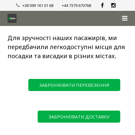
+38 099 161 01 68
+44 7379 670768
Головна
Для зручності наших пасажирів, ми
передбачили легкодоступні місця для
Перевезення
посадки та висадки в різних містах.
Доставка
Місця посадки/висадки
ЗАБРОНЮВАТИ ПЕРЕВЕЗЕННЯ
Відгуки
Галерея
Блог
ЗАБРОНЮВАТИ ДОСТАВКУ
Знайти квитки