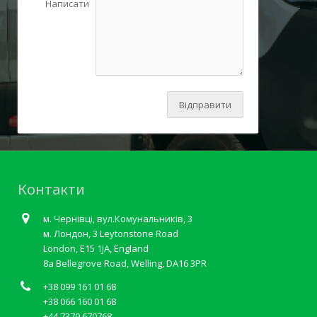
Написати
Відправити
Контакти
м. Чернівці, вул.Комунальників, 3
м. Лондон, 3 Leytonstone Road
London, E15 1JA, England
8a Bellegrove Road, Welling, DA16 3PR
+38 099 161 01 68
+38 066 160 01 68
+44 7379 670768