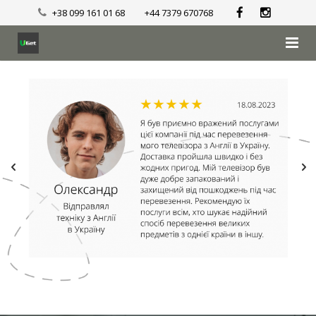
+38 099 161 01 68
+44 7379 670768
Головна
Перевезення
Доставка
Місця посадки/висадки
Відгуки
Галерея
Блог
Знайти квитки